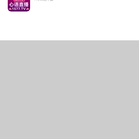
极成效
。
二、整合推动省属国企发展主责主
业不到位的问题
一是
印发
《无码直播入口
整改情况：
省属企业主业清单（
2023
年版）》
，进
一步明确各省属企业主业范围。
二是
推动
各
省属企业不断向主业聚焦
、深耕主业
，
海南发控
积极构建“机场、区域综合开
发、新兴产业”三大业务板块
，海垦集团
大力发展热带特色高效农业，海南旅投聚